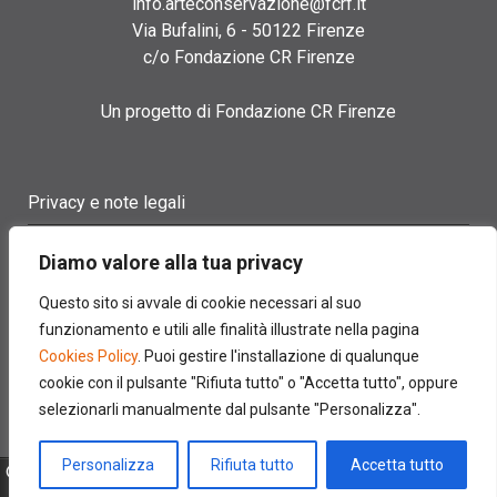
info.arteconservazione@fcrf.it
Via Bufalini, 6 - 50122 Firenze
c/o Fondazione CR Firenze
Un progetto di Fondazione CR Firenze
Privacy e note legali
Termini di utilizzo
Diamo valore alla tua privacy
Cookie policy
Questo sito si avvale di cookie necessari al suo
funzionamento e utili alle finalità illustrate nella pagina
Contatti
Cookies Policy
. Puoi gestire l'installazione di qualunque
cookie con il pulsante "Rifiuta tutto" o "Accetta tutto", oppure
selezionarli manualmente dal pulsante "Personalizza".
Personalizza
Rifiuta tutto
Accetta tutto
© 2022 FONDAZIONE CASSA DI RISPARMIO DI FIRENZE - CF