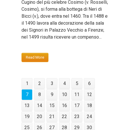
Cugino del più celebre Cosimo (v. Rosselli,
Cosimo), si forma alla bottega di Neri di
Bicci (v.), dove entra nel 1460. Tra il 1488 e
il 1490 lavora alla decorazione della sala
dei Signori in Palazzo Vecchio a Firenze;
nel 1499 risulta ricevere un compenso...
Read More
1
2
3
4
5
6
7
8
9
10
11
12
13
14
15
16
17
18
19
20
21
22
23
24
25
26
27
28
29
30