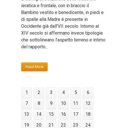
ieratica e frontale, con in braccio il
Bambino vestito e benedicente, in piedi e
di spalle alla Madre è presente in
Occidente già dall’VII secolo. Intorno al
XIV secolo si affermano invece tipologie
che sottolineano l’aspetto terreno e intimo
del rapporto...
Read More
1
2
3
4
5
6
7
8
9
10
11
12
13
14
15
16
17
18
19
20
21
22
23
24