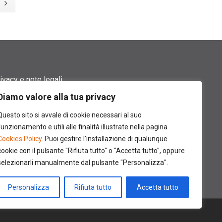
ivacy e note legali
Diamo valore alla tua privacy
rmini di utilizzo
Questo sito si avvale di cookie necessari al suo
okie policy
funzionamento e utili alle finalità illustrate nella pagina
Cookies Policy
. Puoi gestire l'installazione di qualunque
ntatti
cookie con il pulsante "Rifiuta tutto" o "Accetta tutto", oppure
selezionarli manualmente dal pulsante "Personalizza".
Personalizza
Rifiuta tutto
Accetta tutto
310489