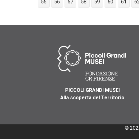
55
56
57
58
59
60
61
6
PICCOLI GRANDI MUSEI
Alla scoperta del Territorio
© 202