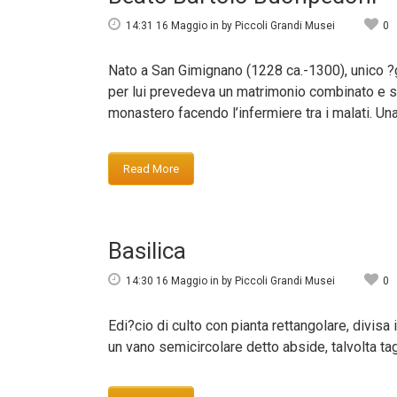
14:31 16 Maggio
in
by
Piccoli Grandi Musei
0
Nato a San Gimignano (1228 ca.-1300), unico ?g
per lui prevedeva un matrimonio combinato e si 
monastero facendo l’infermiere tra i malati. Una.
Read More
Basilica
14:30 16 Maggio
in
by
Piccoli Grandi Musei
0
Edi?cio di culto con pianta rettangolare, divisa
un vano semicircolare detto abside, talvolta tag