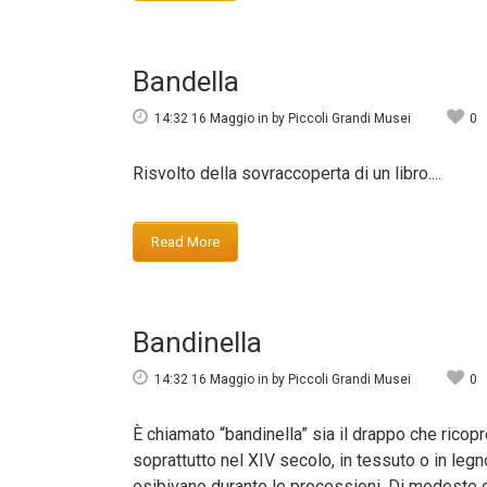
Bandella
14:32 16 Maggio
in
by
Piccoli Grandi Musei
0
Risvolto della sovraccoperta di un libro....
Read More
Bandinella
14:32 16 Maggio
in
by
Piccoli Grandi Musei
0
È chiamato “bandinella” sia il drappo che ricopr
soprattutto nel XIV secolo, in tessuto o in legn
esibivano durante le processioni. Di modeste di