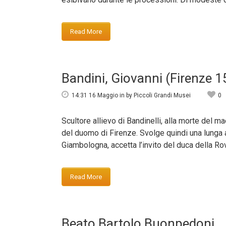
Read More
Bandini, Giovanni (Firenze 
14:31 16 Maggio
in
by
Piccoli Grandi Musei
0
Scultore allievo di Bandinelli, alla morte del ma
del duomo di Firenze. Svolge quindi una lunga a
Giambologna, accetta l’invito del duca della Rove
Read More
Beato Bartolo Buonpedoni