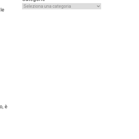
 le
o, è