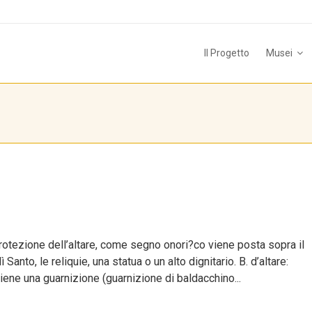
Il Progetto
Musei
protezione dell’altare, come segno onori?co viene posta sopra il
anto, le reliquie, una statua o un alto dignitario. B. d’altare:
ne una guarnizione (guarnizione di baldacchino...