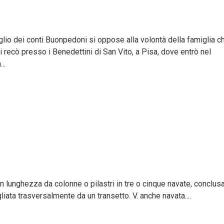
lio dei conti Buonpedoni si oppose alla volontà della famiglia c
recò presso i Benedettini di San Vito, a Pisa, dove entrò nel
..
 in lunghezza da colonne o pilastri in tre o cinque navate, conclusa
liata trasversalmente da un transetto. V. anche navata....