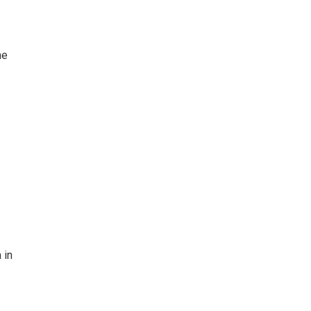
he
 in