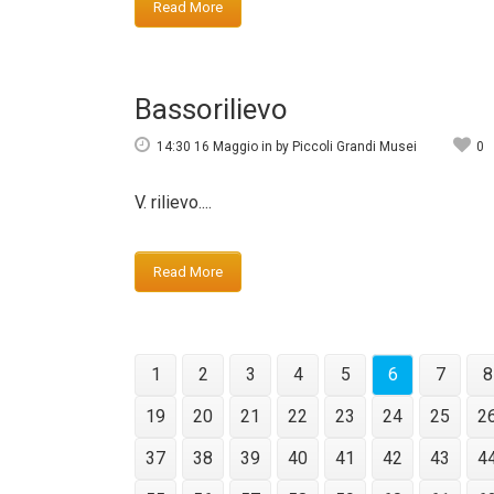
Read More
Bassorilievo
14:30 16 Maggio
in
by
Piccoli Grandi Musei
0
V. rilievo....
Read More
1
2
3
4
5
6
7
8
19
20
21
22
23
24
25
2
37
38
39
40
41
42
43
4