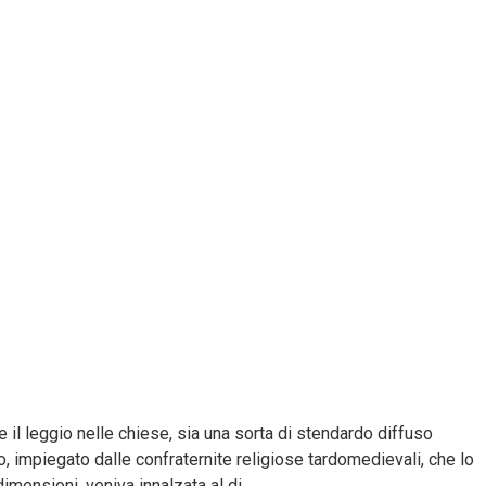
e il leggio nelle chiese, sia una sorta di stendardo diffuso
o, impiegato dalle confraternite religiose tardomedievali, che lo
mensioni, veniva innalzata al di...