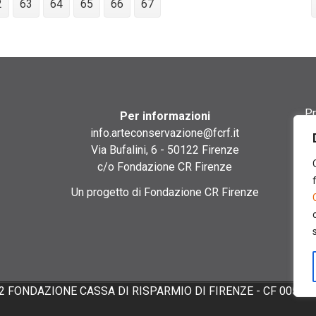
2
63
64
65
66
67
Pr
Per informazioni
info.arteconservazione@fcrf.it
Te
Via Bufalini, 6 - 50122 Firenze
c/o Fondazione CR Firenze
Co
Un progetto di Fondazione CR Firenze
Co
2 FONDAZIONE CASSA DI RISPARMIO DI FIRENZE - CF 00524