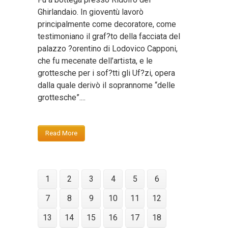
Ghirlandaio. In gioventù lavorò
principalmente come decoratore, come
testimoniano il graf?to della facciata del
palazzo ?orentino di Lodovico Capponi,
che fu mecenate dell’artista, e le
grottesche per i sof?tti gli Uf?zi, opera
dalla quale derivò il soprannome “delle
grottesche”....
Read More
1
2
3
4
5
6
7
8
9
10
11
12
13
14
15
16
17
18