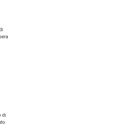
di
pera
 di
ato