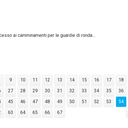
accesso ai camminamenti per le guardie di ronda....
9
10
11
12
13
14
15
16
17
18
6
27
28
29
30
31
32
33
34
35
36
4
45
46
47
48
49
50
51
52
53
54
2
63
64
65
66
67