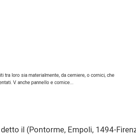
iti tra loro sia materialmente, da cerniere, o cornici, che
tati. V. anche pannello e cornice....
detto il (Pontorme, Empoli, 1494-Firen