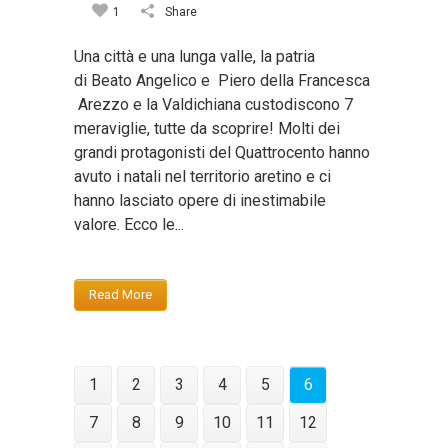
1
Share
Una città e una lunga valle, la patria
di Beato Angelico e Piero della Francesca
Arezzo e la Valdichiana custodiscono 7
meraviglie, tutte da scoprire! Molti dei
grandi protagonisti del Quattrocento hanno
avuto i natali nel territorio aretino e ci
hanno lasciato opere di inestimabile
valore. Ecco le...
Read More
1
2
3
4
5
6
7
8
9
10
11
12