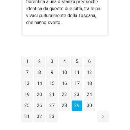
fiorentina a una distanza pressoché
identica da queste due città, tra le più
vivaci culturalmente della Toscana,
che hanno svolto...
1
2
3
4
5
6
7
8
9
10
11
12
13
14
15
16
17
18
19
20
21
22
23
24
25
26
27
28
29
30
31
32
33