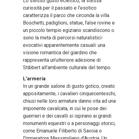
Lo stesso gusto eclettico, la stessa
curiosità per il passato e l’esotico
caratterizza il parco che circonda la villa.
Boschetti, padiglioni, statue, false rovine e
un piccolo tempio egiziano scandiscono o
sono la meta di percorsi naturalistici-
evocativi apparentemente casuali: una
visione romantica del giardino che
rappresenta un’ulteriore adesione di
Stibbert all’ambiente culturale del tempo.
L’armeria
In un grande salone di gusto gotico, creato
appositamente, i cavalieri cinquecenteschi,
chiusi nelle loro armature danno vita ad una
imponente cavalcata, in cui le pose dei
guerrieri e dei cavalli si ispirano ai grandi
monumenti equestri o a personaggi storici,
come Emanuele Filiberto di Savoia o
l’Imperatore Massimiliano d’Austria. Un