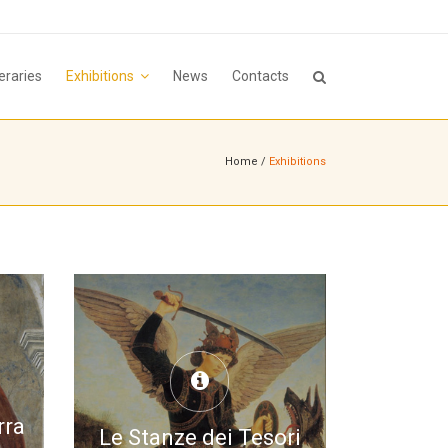
neraries
Exhibitions
News
Contacts
Home
/
Exhibitions
rra
Le Stanze dei Tesori