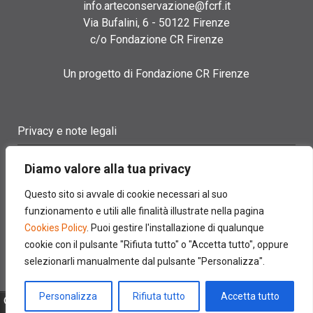
info.arteconservazione@fcrf.it
Via Bufalini, 6 - 50122 Firenze
c/o Fondazione CR Firenze
Un progetto di Fondazione CR Firenze
Privacy e note legali
Termini di utilizzo
Diamo valore alla tua privacy
Cookie policy
Questo sito si avvale di cookie necessari al suo
funzionamento e utili alle finalità illustrate nella pagina
Contatti
Cookies Policy
. Puoi gestire l'installazione di qualunque
cookie con il pulsante "Rifiuta tutto" o "Accetta tutto", oppure
selezionarli manualmente dal pulsante "Personalizza".
Personalizza
Rifiuta tutto
Accetta tutto
© 2022 FONDAZIONE CASSA DI RISPARMIO DI FIRENZE - CF