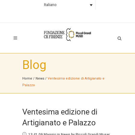
Italiano
Blog
Home
/
News
/
Ventesima edizione di Artigianato e
Palazzo
Ventesima edizione di
Artigianato e Palazzo
13:41 09 Maggio
in
News
by
Piccoli Grandi Musei