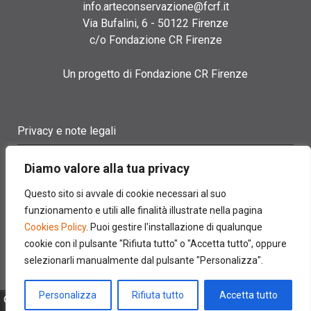
info.arteconservazione@fcrf.it
Via Bufalini, 6 - 50122 Firenze
c/o Fondazione CR Firenze
Un progetto di Fondazione CR Firenze
Privacy e note legali
Termini di utilizzo
Diamo valore alla tua privacy
Cookie policy
Questo sito si avvale di cookie necessari al suo
funzionamento e utili alle finalità illustrate nella pagina
Contatti
Cookies Policy
. Puoi gestire l'installazione di qualunque
cookie con il pulsante "Rifiuta tutto" o "Accetta tutto", oppure
selezionarli manualmente dal pulsante "Personalizza".
Personalizza
Rifiuta tutto
Accetta tutto
© 2022 FONDAZIONE CASSA DI RISPARMIO DI FIRENZE - CF