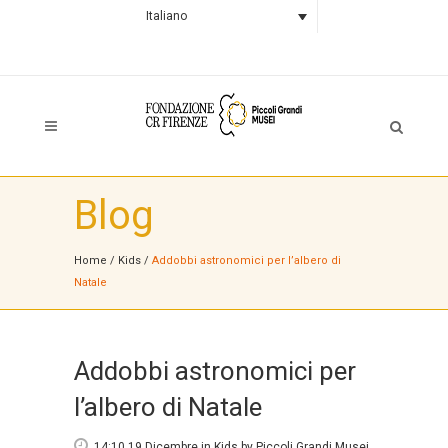
Italiano
Blog
Home
/
Kids
/
Addobbi astronomici per l’albero di
Natale
Addobbi astronomici per
l’albero di Natale
14:10 19 Dicembre
in
Kids
by
Piccoli Grandi Musei