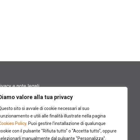
ivacy e note legali
Diamo valore alla tua privacy
rmini di utilizzo
Questo sito si avvale di cookie necessari al suo
okie policy
funzionamento e utili alle finalità illustrate nella pagina
Cookies Policy
. Puoi gestire l'installazione di qualunque
ntatti
cookie con il pulsante "Rifiuta tutto" o "Accetta tutto", oppure
selezionarli manualmente dal pulsante "Personalizza".