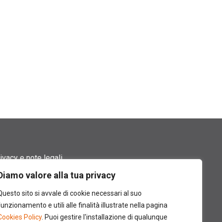
ivacy e note legali
Diamo valore alla tua privacy
rmini di utilizzo
Questo sito si avvale di cookie necessari al suo
okie policy
funzionamento e utili alle finalità illustrate nella pagina
Cookies Policy
. Puoi gestire l'installazione di qualunque
ntatti