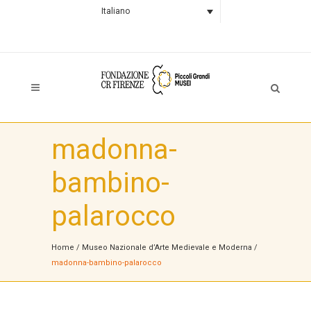
Italiano
madonna-
bambino-
palarocco
Home
/
Museo Nazionale d’Arte Medievale e Moderna
/
madonna-bambino-palarocco