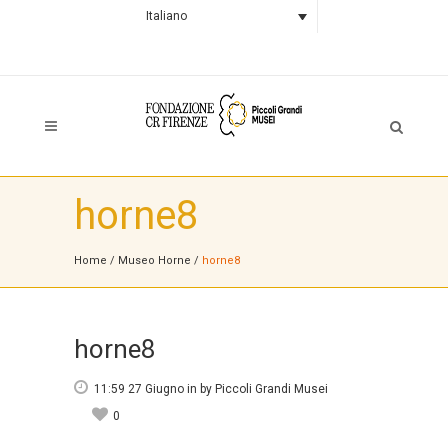
Italiano
horne8
Home
/
Museo Horne
/
horne8
horne8
11:59 27 Giugno
in
by
Piccoli Grandi Musei
0