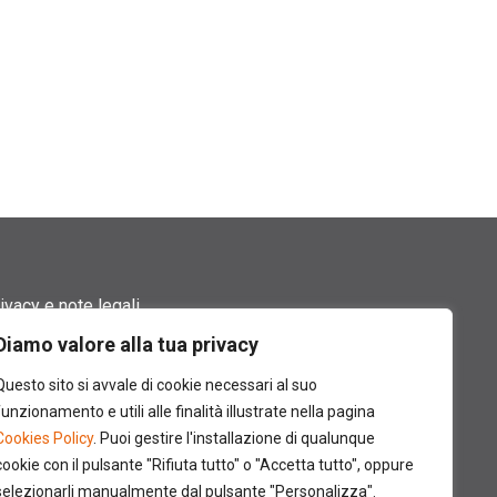
ivacy e note legali
Diamo valore alla tua privacy
rmini di utilizzo
Questo sito si avvale di cookie necessari al suo
okie policy
funzionamento e utili alle finalità illustrate nella pagina
Cookies Policy
. Puoi gestire l'installazione di qualunque
ntatti
cookie con il pulsante "Rifiuta tutto" o "Accetta tutto", oppure
selezionarli manualmente dal pulsante "Personalizza".