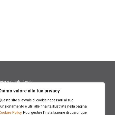
ivacy e note legali
Diamo valore alla tua privacy
rmini di utilizzo
Questo sito si avvale di cookie necessari al suo
okie policy
funzionamento e utili alle finalità illustrate nella pagina
Cookies Policy
. Puoi gestire l'installazione di qualunque
ntatti