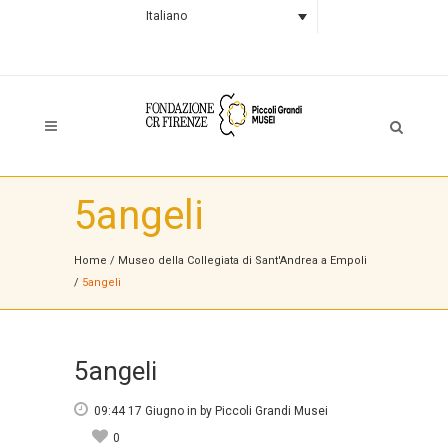
Italiano
5angeli
Home
/
Museo della Collegiata di Sant'Andrea a Empoli
/
5angeli
5angeli
09:44 17 Giugno
in
by
Piccoli Grandi Musei
0