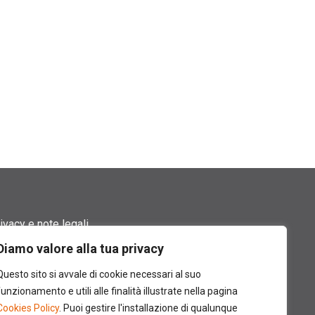
ivacy e note legali
Diamo valore alla tua privacy
rmini di utilizzo
Questo sito si avvale di cookie necessari al suo
okie policy
funzionamento e utili alle finalità illustrate nella pagina
Cookies Policy
. Puoi gestire l'installazione di qualunque
ntatti