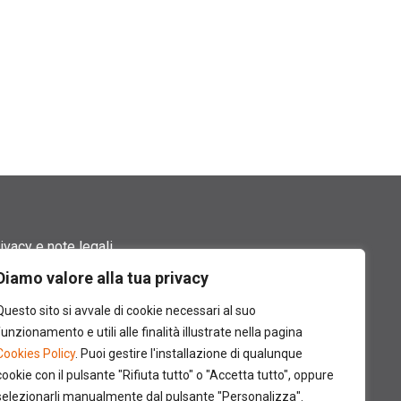
ivacy e note legali
Diamo valore alla tua privacy
rmini di utilizzo
Questo sito si avvale di cookie necessari al suo
okie policy
funzionamento e utili alle finalità illustrate nella pagina
Cookies Policy
. Puoi gestire l'installazione di qualunque
ntatti
cookie con il pulsante "Rifiuta tutto" o "Accetta tutto", oppure
selezionarli manualmente dal pulsante "Personalizza".