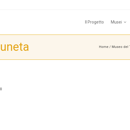
Il Progetto
Musei
uneta
Home
/
Museo del T
0