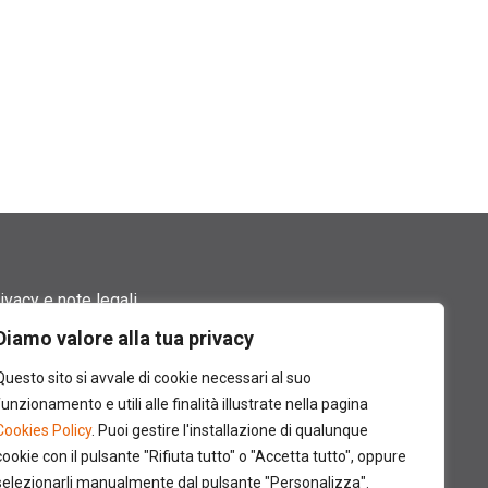
ivacy e note legali
Diamo valore alla tua privacy
rmini di utilizzo
Questo sito si avvale di cookie necessari al suo
okie policy
funzionamento e utili alle finalità illustrate nella pagina
Cookies Policy
. Puoi gestire l'installazione di qualunque
ntatti
cookie con il pulsante "Rifiuta tutto" o "Accetta tutto", oppure
selezionarli manualmente dal pulsante "Personalizza".