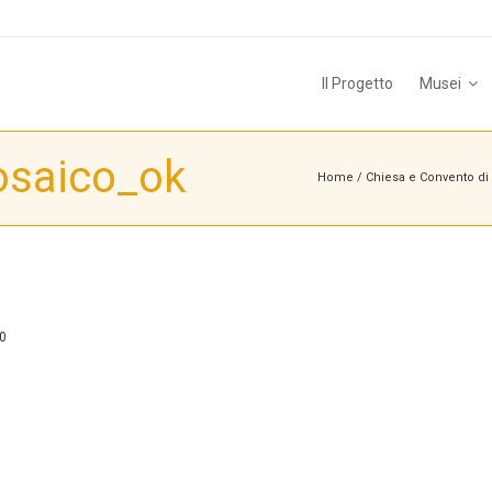
Il Progetto
Musei
osaico_ok
Home
/
Chiesa e Convento di 
0