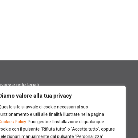
ivacy e note legali
Diamo valore alla tua privacy
rmini di utilizzo
Questo sito si avvale di cookie necessari al suo
okie policy
funzionamento e utili alle finalità illustrate nella pagina
Cookies Policy
. Puoi gestire l'installazione di qualunque
ntatti
cookie con il pulsante "Rifiuta tutto" o "Accetta tutto", oppure
selezionarli manualmente dal pulsante "Personalizza".