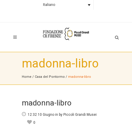
Italiano
madonna-libro
Home
/
Casa del Pontormo
/
madonna-libro
madonna-libro
12:32 10 Giugno
in
by
Piccoli Grandi Musei
0