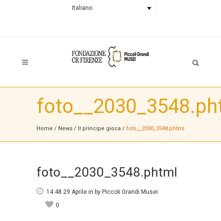
Italiano
foto__2030_3548.ph
Home
/
News
/
Il principe gioca
/
foto__2030_3548.phtml
foto__2030_3548.phtml
14:48 29 Aprile
in
by
Piccoli Grandi Musei
0