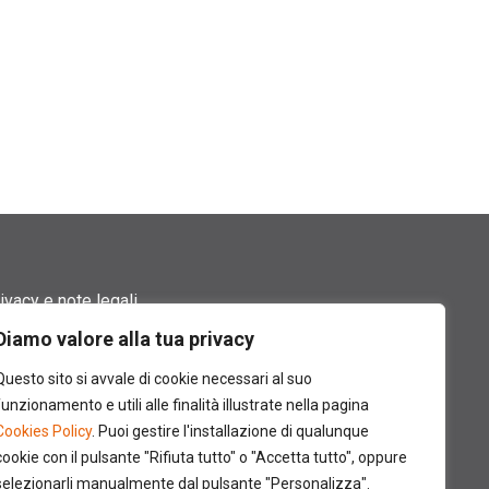
ivacy e note legali
Diamo valore alla tua privacy
rmini di utilizzo
Questo sito si avvale di cookie necessari al suo
okie policy
funzionamento e utili alle finalità illustrate nella pagina
Cookies Policy
. Puoi gestire l'installazione di qualunque
ntatti
cookie con il pulsante "Rifiuta tutto" o "Accetta tutto", oppure
selezionarli manualmente dal pulsante "Personalizza".