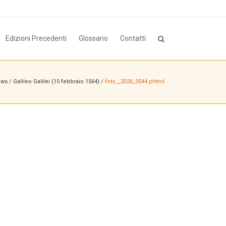
Edizioni Precedenti
Glossario
Contatti
ews
/
Galileo Galilei (15 febbraio 1564)
/
foto__2026_3544.phtml