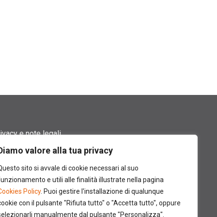
ivacy e note legali
Diamo valore alla tua privacy
rmini di utilizzo
Questo sito si avvale di cookie necessari al suo
okie policy
funzionamento e utili alle finalità illustrate nella pagina
Cookies Policy
. Puoi gestire l'installazione di qualunque
ntatti
cookie con il pulsante "Rifiuta tutto" o "Accetta tutto", oppure
selezionarli manualmente dal pulsante "Personalizza".