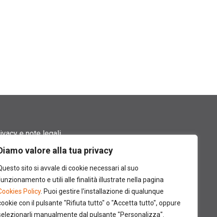
ivacy e note legali
Diamo valore alla tua privacy
rmini di utilizzo
Questo sito si avvale di cookie necessari al suo
okie policy
funzionamento e utili alle finalità illustrate nella pagina
Cookies Policy
. Puoi gestire l'installazione di qualunque
ntatti
cookie con il pulsante "Rifiuta tutto" o "Accetta tutto", oppure
selezionarli manualmente dal pulsante "Personalizza".