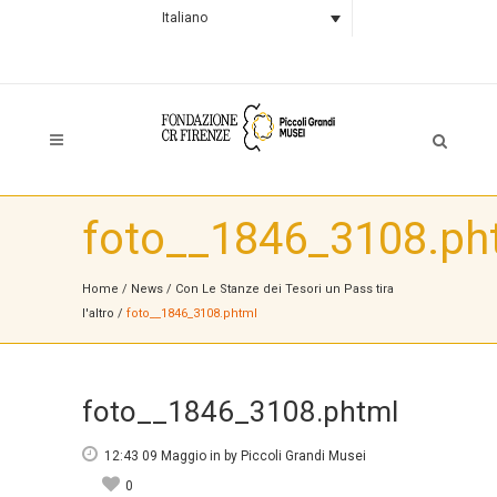
Italiano
foto__1846_3108.ph
Home
/
News
/
Con Le Stanze dei Tesori un Pass tira
l'altro
/
foto__1846_3108.phtml
foto__1846_3108.phtml
12:43 09 Maggio
in
by
Piccoli Grandi Musei
0