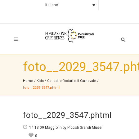
Italiano
foto__2029_3547.ph
Home
/
Kids
/
Collodi e Rodari e il Carnevale
/
foto__2029_3547.phtml
foto__2029_3547.phtml
14:13 09 Maggio
in
by
Piccoli Grandi Musei
0