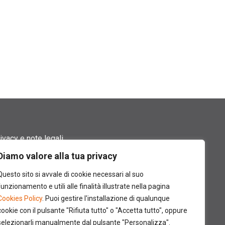
ivacy e note legali
Diamo valore alla tua privacy
rmini di utilizzo
Questo sito si avvale di cookie necessari al suo
okie policy
funzionamento e utili alle finalità illustrate nella pagina
Cookies Policy
. Puoi gestire l'installazione di qualunque
ntatti
cookie con il pulsante "Rifiuta tutto" o "Accetta tutto", oppure
selezionarli manualmente dal pulsante "Personalizza".