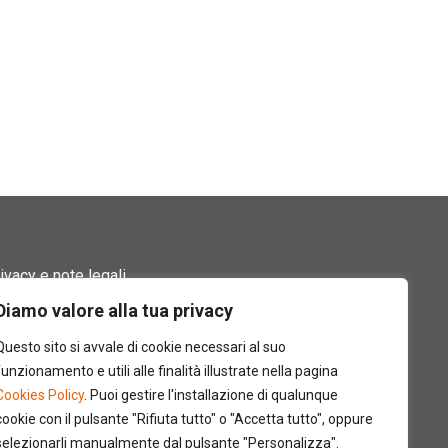
ivacy e note legali
Diamo valore alla tua privacy
rmini di utilizzo
Questo sito si avvale di cookie necessari al suo
okie policy
funzionamento e utili alle finalità illustrate nella pagina
Cookies Policy
. Puoi gestire l'installazione di qualunque
ntatti
cookie con il pulsante "Rifiuta tutto" o "Accetta tutto", oppure
selezionarli manualmente dal pulsante "Personalizza".