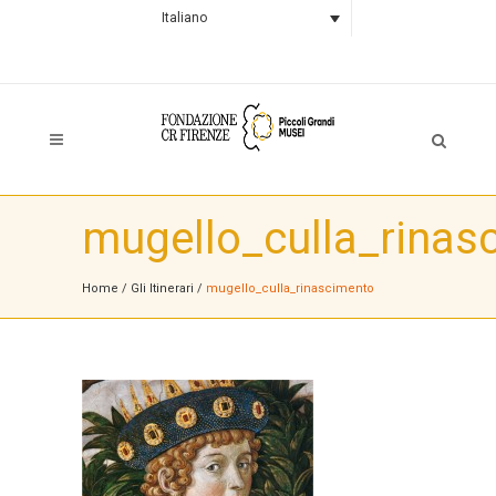
Italiano
mugello_culla_rinas
Home
/
Gli Itinerari
/
mugello_culla_rinascimento