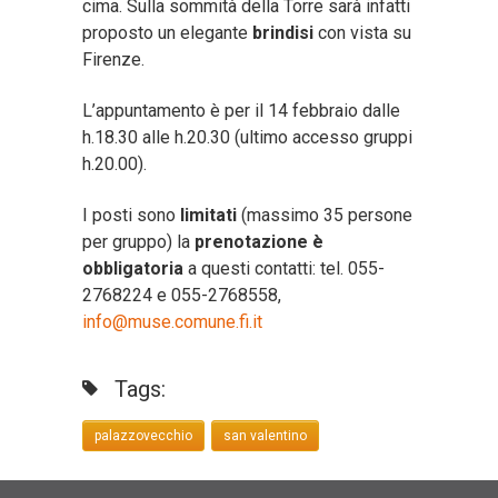
cima. Sulla sommità della Torre sarà infatti
proposto un elegante
brindisi
con vista su
Firenze.
L’appuntamento è per il 14 febbraio dalle
h.18.30 alle h.20.30 (ultimo accesso gruppi
h.20.00).
I posti sono
limitati
(massimo 35 persone
per gruppo) la
prenotazione è
obbligatoria
a questi contatti: tel. 055-
2768224 e 055-2768558,
info@muse.comune.fi.it
Tags:
palazzovecchio
san valentino