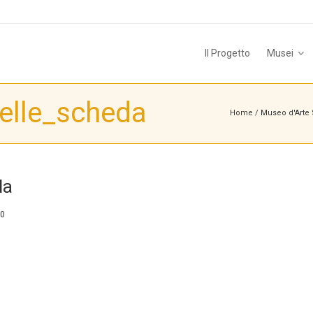
Il Progetto
Musei
elle_scheda
Home
/
Museo d'Arte S
da
0