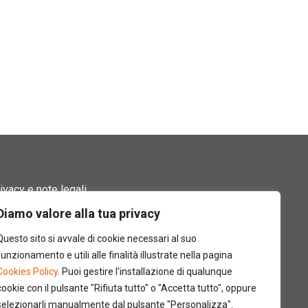
ivacy e note legali
Diamo valore alla tua privacy
rmini di utilizzo
Questo sito si avvale di cookie necessari al suo
okie policy
funzionamento e utili alle finalità illustrate nella pagina
Cookies Policy
. Puoi gestire l'installazione di qualunque
ntatti
cookie con il pulsante "Rifiuta tutto" o "Accetta tutto", oppure
selezionarli manualmente dal pulsante "Personalizza".