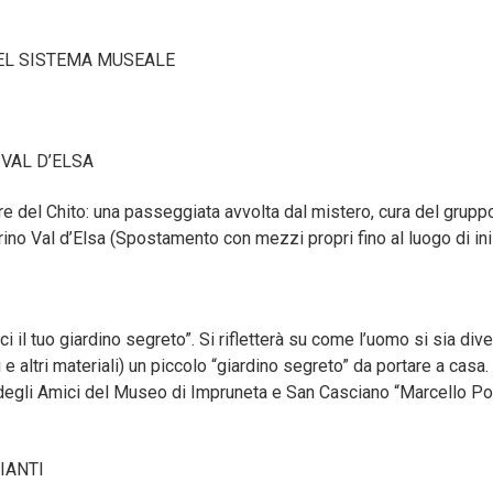
 DEL SISTEMA MUSEALE
 VAL D’ELSA
Torre del Chito: una passeggiata avvolta dal mistero, cura del gru
ino Val d’Elsa (Spostamento con mezzi propri fino al luogo di ini
 il tuo giardino segreto”. Si rifletterà su come l’uomo si sia diver
 e altri materiali) un piccolo “giardino segreto” da portare a cas
 degli Amici del Museo di Impruneta e San Casciano “Marcello Poss
HIANTI