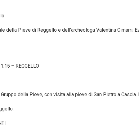
llo
 della Pieve di Reggello e dell’archeologa Valentina Cimarri. Even
e 21.15 – REGGELLO
l Gruppo della Pieve, con visita alla pieve di San Pietro a Cascia.
ggello.
NTI