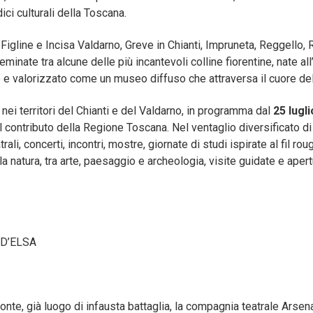
ici culturali della Toscana.
Figline e Incisa Valdarno, Greve in Chianti, Impruneta, Reggello, 
minate tra alcune delle più incantevoli colline fiorentine, nate all’
rto e valorizzato come un museo diffuso che attraversa il cuore d
 nei territori del Chianti e del Valdarno, in programma dal
25 lugl
contributo della Regione Toscana. Nel ventaglio diversificato di 
rali, concerti, incontri, mostre, giornate di studi ispirate al fil r
 natura, tra arte, paesaggio e archeologia, visite guidate e apert
 D’ELSA
nte, già luogo di infausta battaglia, la compagnia teatrale Arsena