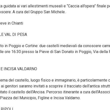
 guidata ai vari allestimenti museali e “Caccia all’opera” finale p
onoscere. A cura del Gruppo San Michele.
ve in Chianti
LLE VAL DI PESA
to in Poggio e Cortine: due castelli medievali da conoscere ca
le ore 16:30 presso la Pieve di San Donato in Poggio, Via della 
NE E INCISA VALDARNO
l tema del castello, luogo fisico e immaginario, è particolarmente
i genitori saranno invitati a scoprire il tracciato dell’antica strutt
sitato il castello dell’Ancisa. Percorso itinerante a cura dell’As
o: Piazza del Municipio, Figline e Incisa Valdarno.
A RIPOLI