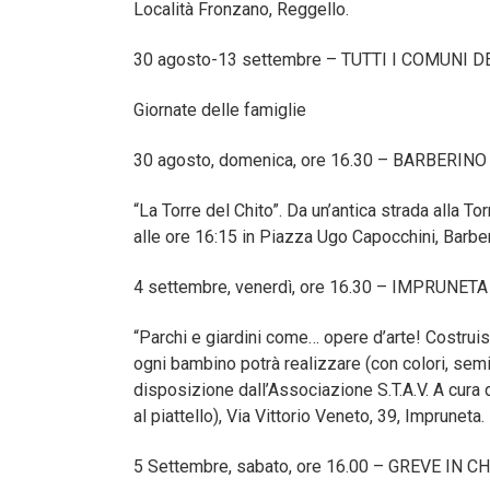
Località Fronzano, Reggello.
30 agosto-13 settembre – TUTTI I COMUNI
Giornate delle famiglie
30 agosto, domenica, ore 16.30 – BARBERINO
“La Torre del Chito”. Da un’antica strada alla 
alle ore 16:15 in Piazza Ugo Capocchini, Barber
4 settembre, venerdì, ore 16.30 – IMPRUNETA
“Parchi e giardini come… opere d’arte! Costruisci
ogni bambino potrà realizzare (con colori, semi
disposizione dall’Associazione S.T.A.V. A cura
al piattello), Via Vittorio Veneto, 39, Impruneta.
5 Settembre, sabato, ore 16.00 – GREVE IN C