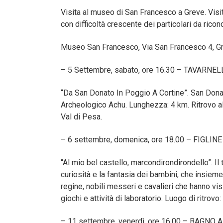
Visita al museo di San Francesco a Greve. Visita
con difficoltà crescente dei particolari da ric
Museo San Francesco, Via San Francesco 4, Gre
– 5 Settembre, sabato, ore 16.30 – TAVARNE
“Da San Donato In Poggio A Cortine”. San Dona
Archeologico Achu. Lunghezza: 4 km. Ritrovo al
Val di Pesa.
– 6 settembre, domenica, ore 18.00 – FIGLI
“Al mio bel castello, marcondirondirondello”. I
curiosità e la fantasia dei bambini, che insieme a
regine, nobili messeri e cavalieri che hanno vi
giochi e attività di laboratorio. Luogo di ritrov
– 11 settembre, venerdì, ore 16.00 – BAGNO 