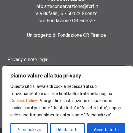
info.arteconservazione@fcrf.it
Via Bufalini, 6 - 50122 Firenze
c/o Fondazione CR Firenze
Un progetto di Fondazione CR Firenze
Privacy e note legali
Termini di utilizzo
Diamo valore alla tua privacy
Cookie policy
Questo sito si avvale di cookie necessari al suo
funzionamento e utili alle finalità illustrate nella pagina
Contatti
Cookies Policy
. Puoi gestire l'installazione di qualunque
cookie con il pulsante "Rifiuta tutto" o "Accetta tutto", oppure
selezionarli manualmente dal pulsante "Personalizza".
Personalizza
Rifiuta tutto
Accetta tutto
© 2022 FONDAZIONE CASSA DI RISPARMIO DI FIRENZE - CF