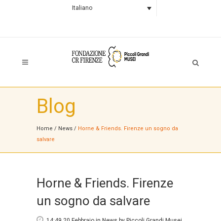
Italiano
Blog
Home
/
News
/
Horne & Friends. Firenze un sogno da
salvare
Horne & Friends. Firenze
un sogno da salvare
14:49 20 Febbraio
in
News
by
Piccoli Grandi Musei