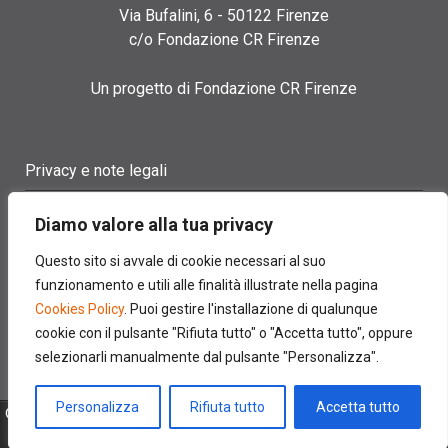
Via Bufalini, 6 - 50122 Firenze
c/o Fondazione CR Firenze
Un progetto di Fondazione CR Firenze
Privacy e note legali
Termini di utilizzo
Diamo valore alla tua privacy
Cookie policy
Questo sito si avvale di cookie necessari al suo
funzionamento e utili alle finalità illustrate nella pagina
Contatti
Cookies Policy
. Puoi gestire l'installazione di qualunque
cookie con il pulsante "Rifiuta tutto" o "Accetta tutto", oppure
selezionarli manualmente dal pulsante "Personalizza".
Personalizza
Rifiuta tutto
Accetta tutto
© 2022 FONDAZIONE CASSA DI RISPARMIO DI FIRENZE - CF
00524310489