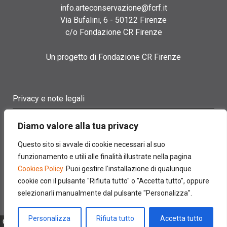
info.arteconservazione@fcrf.it
Via Bufalini, 6 - 50122 Firenze
c/o Fondazione CR Firenze
Un progetto di Fondazione CR Firenze
Privacy e note legali
Termini di utilizzo
Diamo valore alla tua privacy
Cookie policy
Questo sito si avvale di cookie necessari al suo
funzionamento e utili alle finalità illustrate nella pagina
Contatti
Cookies Policy
. Puoi gestire l'installazione di qualunque
cookie con il pulsante "Rifiuta tutto" o "Accetta tutto", oppure
selezionarli manualmente dal pulsante "Personalizza".
Personalizza
Rifiuta tutto
Accetta tutto
© 2022 FONDAZIONE CASSA DI RISPARMIO DI FIRENZE - CF