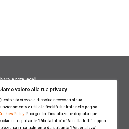
ivacy e note legali
Diamo valore alla tua privacy
rmini di utilizzo
Questo sito si avvale di cookie necessari al suo
okie policy
funzionamento e utili alle finalità illustrate nella pagina
Cookies Policy
. Puoi gestire l'installazione di qualunque
ntatti
cookie con il pulsante "Rifiuta tutto" o "Accetta tutto", oppure
selezionarli manualmente dal pulsante "Personalizza".