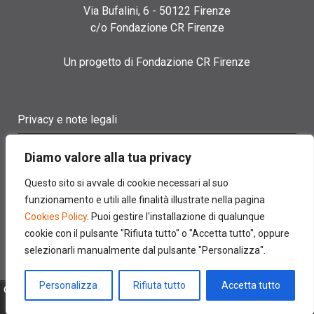
Via Bufalini, 6 - 50122 Firenze
c/o Fondazione CR Firenze
Un progetto di Fondazione CR Firenze
Privacy e note legali
Termini di utilizzo
Diamo valore alla tua privacy
Cookie policy
Questo sito si avvale di cookie necessari al suo
funzionamento e utili alle finalità illustrate nella pagina
Contatti
Cookies Policy
. Puoi gestire l'installazione di qualunque
cookie con il pulsante "Rifiuta tutto" o "Accetta tutto", oppure
selezionarli manualmente dal pulsante "Personalizza".
Personalizza
Rifiuta tutto
Accetta tutto
© 2022 FONDAZIONE CASSA DI RISPARMIO DI FIRENZE - CF
00524310489