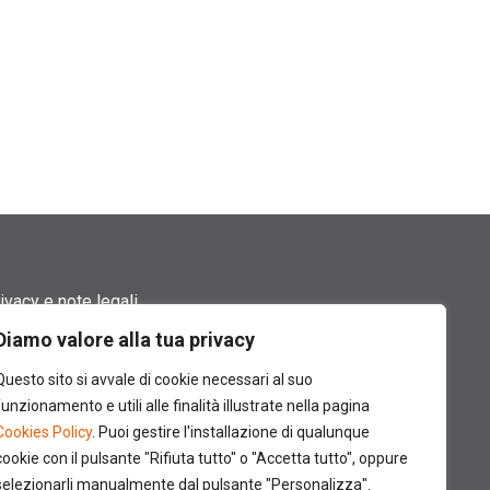
ivacy e note legali
Diamo valore alla tua privacy
rmini di utilizzo
Questo sito si avvale di cookie necessari al suo
okie policy
funzionamento e utili alle finalità illustrate nella pagina
Cookies Policy
. Puoi gestire l'installazione di qualunque
ntatti
cookie con il pulsante "Rifiuta tutto" o "Accetta tutto", oppure
selezionarli manualmente dal pulsante "Personalizza".