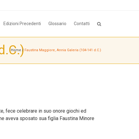
Edizioni Precedenti
Glossario
Contatti
d.C.)
Home
/
Faustina Maggiore, Annia Galeria (104-141 d.C.)
te, fece celebrare in suo onore giochi ed
 che aveva sposato sua figlia Faustina Minore