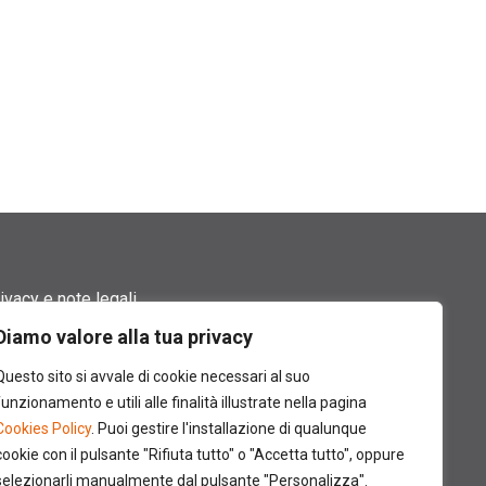
ivacy e note legali
Diamo valore alla tua privacy
rmini di utilizzo
Questo sito si avvale di cookie necessari al suo
okie policy
funzionamento e utili alle finalità illustrate nella pagina
Cookies Policy
. Puoi gestire l'installazione di qualunque
ntatti
cookie con il pulsante "Rifiuta tutto" o "Accetta tutto", oppure
selezionarli manualmente dal pulsante "Personalizza".