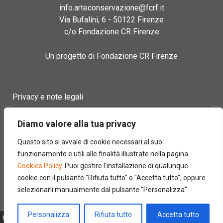
info.arteconservazione@fcrf.it
Via Bufalini, 6 - 50122 Firenze
c/o Fondazione CR Firenze
Un progetto di Fondazione CR Firenze
Privacy e note legali
Termini di utilizzo
Diamo valore alla tua privacy
Cookie policy
Questo sito si avvale di cookie necessari al suo
funzionamento e utili alle finalità illustrate nella pagina
Contatti
Cookies Policy
. Puoi gestire l'installazione di qualunque
cookie con il pulsante "Rifiuta tutto" o "Accetta tutto", oppure
selezionarli manualmente dal pulsante "Personalizza".
Personalizza
Rifiuta tutto
Accetta tutto
© 2022 FONDAZIONE CASSA DI RISPARMIO DI FIRENZE - CF