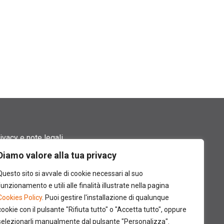
ivacy e note legali
Diamo valore alla tua privacy
rmini di utilizzo
Questo sito si avvale di cookie necessari al suo
okie policy
funzionamento e utili alle finalità illustrate nella pagina
Cookies Policy
. Puoi gestire l'installazione di qualunque
ntatti
cookie con il pulsante "Rifiuta tutto" o "Accetta tutto", oppure
selezionarli manualmente dal pulsante "Personalizza".