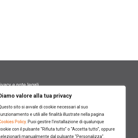
ivacy e note legali
Diamo valore alla tua privacy
rmini di utilizzo
Questo sito si avvale di cookie necessari al suo
okie policy
funzionamento e utili alle finalità illustrate nella pagina
Cookies Policy
. Puoi gestire l'installazione di qualunque
ntatti
cookie con il pulsante "Rifiuta tutto" o "Accetta tutto", oppure
selezionarli manualmente dal pulsante "Personalizza".