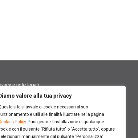
ivacy e note legali
Diamo valore alla tua privacy
rmini di utilizzo
Questo sito si avvale di cookie necessari al suo
okie policy
funzionamento e utili alle finalità illustrate nella pagina
Cookies Policy
. Puoi gestire l'installazione di qualunque
ntatti
cookie con il pulsante "Rifiuta tutto" o "Accetta tutto", oppure
selezionarli manualmente dal pulsante "Personalizza".