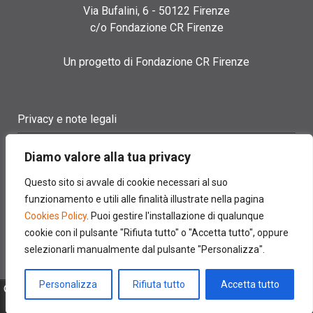
Via Bufalini, 6 - 50122 Firenze
c/o Fondazione CR Firenze
Un progetto di Fondazione CR Firenze
Privacy e note legali
Termini di utilizzo
Diamo valore alla tua privacy
Cookie policy
Questo sito si avvale di cookie necessari al suo
funzionamento e utili alle finalità illustrate nella pagina
Contatti
Cookies Policy
. Puoi gestire l'installazione di qualunque
cookie con il pulsante "Rifiuta tutto" o "Accetta tutto", oppure
selezionarli manualmente dal pulsante "Personalizza".
Personalizza
Rifiuta tutto
Accetta tutto
© 2022 FONDAZIONE CASSA DI RISPARMIO DI FIRENZE - CF
00524310489