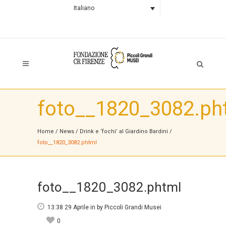
Italiano
foto__1820_3082.ph
Home
/
News
/
Drink e ‘fochi’ al Giardino Bardini
/
foto__1820_3082.phtml
foto__1820_3082.phtml
13:38 29 Aprile
in
by
Piccoli Grandi Musei
0